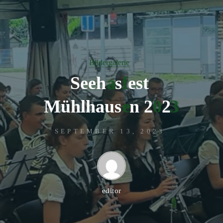
Bildergalerie
S
e
e
h
a
s
f
e
s
t
M
ü
h
l
h
a
u
s
e
n
2
0
2
3
SEPTEMBER 13, 2023
editor